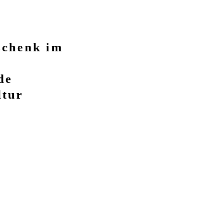
schenk im
de
ltur