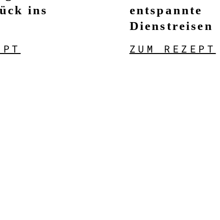
ück ins
entspannte
Dienstreisen
EPT
ZUM REZEPT