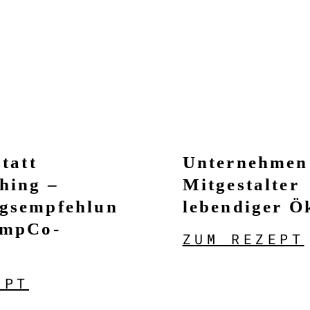
statt
Unternehmen
hing –
Mitgestalter
gsempfehlun
lebendiger Ö
EmpCo-
ZUM REZEPT
e
EPT