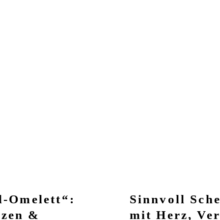
l-Omelett“:
Sinnvoll Sch
zen &
mit Herz, Ve