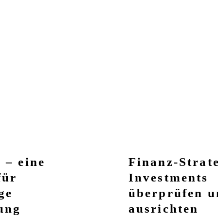
 – eine
Finanz-Strate
für
Investments
ge
überprüfen u
ung
ausrichten