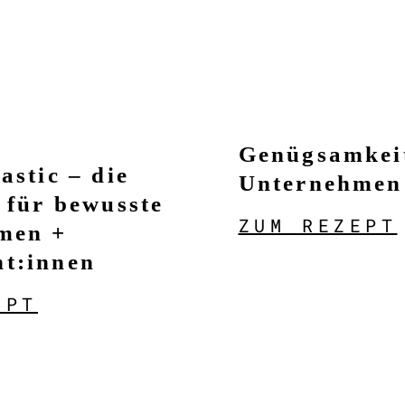
Genügsamkei
astic – die
Unternehmen
 für bewusste
ZUM REZEPT
men +
t:innen
EPT