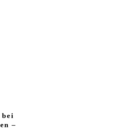
 bei
en –